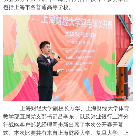
包括上海市各普通高等学校。
上海财经大学副校长方华、上海财经大学体育
教学部直属党支部书记吕季东，以及兴业银行上海分
行战略客户部总经理周步新出席了本次公开赛开幕
式。本次比赛共有来自上海财经大学、复旦大学、上