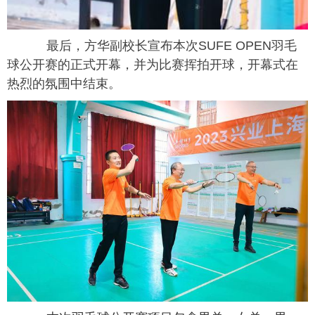
最后，方华副校长宣布本次
SUFE OPEN
羽毛
球公开赛的正式开幕，并为比赛挥拍开球，开幕式在
热烈的氛围中结束。