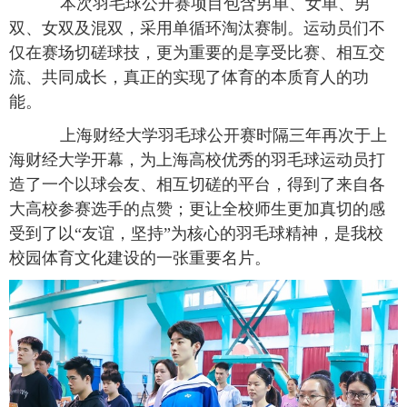
本次羽毛球公开赛项目包含男单、女单、男
双、女双及混双，采用单循环淘汰赛制。运动员们不
仅在赛场切磋球技，更为重要的是享受比赛、相互交
流、共同成长，真正的实现了体育的本质育人的功
能。
上海财经大学羽毛球公开赛时隔三年再次于上
海财经大学开幕，为上海高校优秀的羽毛球运动员打
造了一个以球会友、相互切磋的平台，得到了来自各
大高校参赛选手的点赞；更让全校师生更加真切的感
受到了以
“
友谊，坚持
”
为核心的羽毛球精神，是我校
校园体育文化建设的一张重要名片。