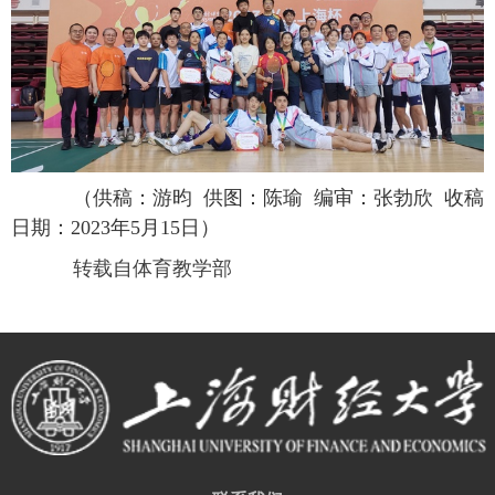
（供稿：游昀
供图：陈瑜
编审：张勃欣
收稿
日期：
2023
年
5
月
15
日）
转载自体育教学部