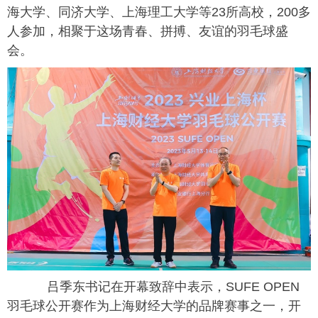
海大学、同济大学、上海理工大学等
23
所高校，
200
多
人参加，相聚于这场青春、拼搏、友谊的羽毛球盛
会。
吕季东书记在开幕致辞中表示，
SUFE OPEN
羽毛球公开赛作为上海财经大学的品牌赛事之一，开