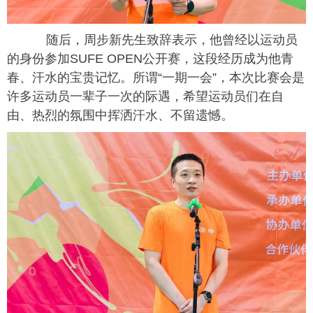
随后，周步新先生致辞表示，他曾经以运动员
的身份参加
SUFE OPEN
公开赛，这段经历成为他青
春、汗水的宝贵记忆。所谓
“
一期一会
”
，本次比赛会是
许多运动员一辈子一次的际遇，希望运动员们在自
由、热烈的氛围中挥洒汗水、不留遗憾。