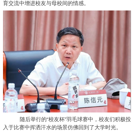
育交流中增进校友与母校间的情感。
随后举行的
“
校友杯
”
羽毛球赛中，校友们积极投
入于比赛中挥洒汗水的场景仿佛回到了大学时光。