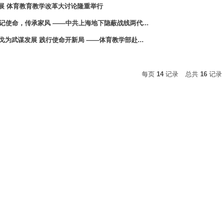
发展 体育教育教学改革大讨论隆重举行
记使命，传承家风 ——中共上海地下隐蔽战线两代...
止戈为武谋发展 践行使命开新局 ——体育教学部赴...
每页
14
记录
总共
16
记