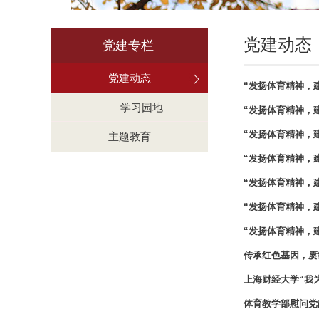
党建动态
党建专栏
党建动态
“发扬体育精神，
学习园地
“发扬体育精神，
“发扬体育精神，
主题教育
“发扬体育精神，建设
“发扬体育精神，
“发扬体育精神，
“发扬体育精神，
传承红色基因，赓
上海财经大学“我
体育教学部慰问党