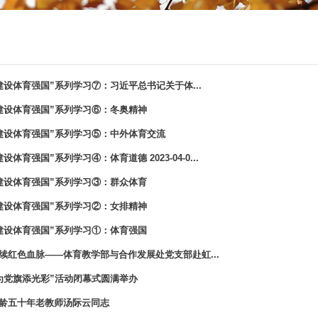
建设体育强国”系列学习⑦：习近平总书记关于体...
建设体育强国”系列学习⑥：冬奥精神
建设体育强国”系列学习⑤：中外体育交流
体育强国”系列学习④：体育道德 2023-04-0...
建设体育强国”系列学习③：群众体育
建设体育强国”系列学习②：女排精神
建设体育强国”系列学习①：体育强国
续红色血脉——体育教学部与合作发展处党支部赴虹...
为党旗添光彩”活动闭幕式圆满举办
龄五十年老教师汤际云同志