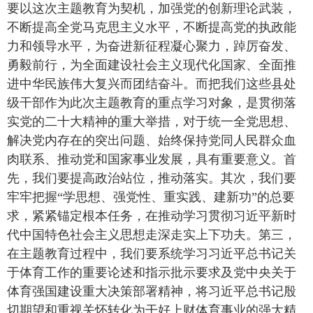
要以这次主题教育为契机，加强党的创新理论武装，
不断提高全党马克思主义水平，不断提高党的执政能
力和领导水平，为奋进新征程凝心聚力，踔厉奋发、
勇毅前行，为全面建设社会主义现代化国家、全面推
进中华民族伟大复兴而团结奋斗。而把我们这些县处
级干部作为此次主题教育的重点学习对象，是贯彻落
实党的二十大精神的重大举措，对于统一全党思想、
解决党内存在的突出问题、始终保持党同人民群众血
肉联系、推动党和国家事业发展，具有重要意义。首
先，我们要提高政治站位，推动落实。其次，我们要
牢牢把握
“
学思想、强党性、重实践、建新功
”
的总要
求，紧紧锚定根本任务，在推动学习贯彻习近平新时
代中国特色社会主义思想走深走实上下功夫。第三，
在主题教育过程中，我们要系统学习习近平总书记关
于体育工作的重要论述和指示批示要求及党中央关于
体育强国建设重大决策部署精神，将习近平总书记殷
切期望和重视关怀转化为干好上财体育事业的强大精