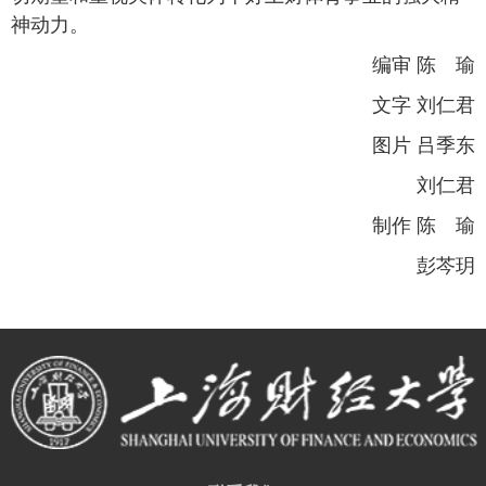
神动力。
编审 陈 瑜
文字 刘仁君
图片 吕季东
刘仁君
制作 陈 瑜
彭芩玥