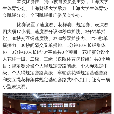
本次比赛由上海市教育委员会主办，上海大学
生体育协会、上海财经大学承办，上海大学生体育协
会跳绳分会、全国跳绳推广委员会协办。
比赛设置了速度赛、花样赛、规定赛、表演赛
四大项
17
小项。速度赛分设
30
秒单摇跳、
3
分钟单摇
跳、
30
秒交互绳速度跳、
2*30
秒双摇接力、
4*30
秒单
摇接力、
30
秒间隔交叉单摇跳、
1
分钟
10
人长绳集体
跳、
3
分钟
10
人长绳
“8”
字跳共
8
个项目；花样赛分设个
人花样一级、二级、三级（仅限体育院校组）共
3
个项
目；规定赛分设个人绳规定套路初级、个人绳规定中
级、个人绳规定套路高级、车轮跳花样规定基础套路
和交互绳花样集体规定基础套路共
5
个项目；还有一项
小型表演赛。