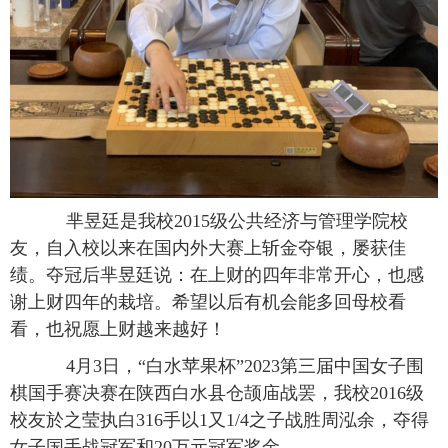
芈昱廷是我校
2015
级公共经济与管理学院校
友，自入校以来在国内外大赛上斩金夺银，屡获佳
绩。夺冠后芈昱廷说：在上财的四年非常开心，也感
谢上财四年的栽培。希望以后有机会能多回母校看
看，也祝愿上财越来越好！
4
月
3
日，
“
白水苹果杯
”2023
第三届中国女子围
棋国手赛决赛在陕西白水县仓颉庙战罢，我校
2016
级
校友於之莹执白
316
手以
1
又
1/4
之子战胜周泓余，夺得
女子国手战冠军和
20
万元冠军奖金。