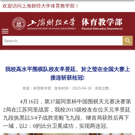
欢迎访问上海财经大学体育教学部！
导航
我校高水平围棋队校友芈昱廷、於之莹在全国大赛上
接连斩获桂冠!
来源：体育教学部
发布时间：2023-04-19
浏览次数：
4
月
16
日，第
37
届同里杯中国围棋天元赛决赛第
2
局在江苏同里战罢，我校
2015
级校友在位天元芈昱廷
九段执黑以
3/4
子战胜党毅飞九段。继首局获胜后再下
一城，以
2
：
0
的比分卫冕成功，实现两连冠。