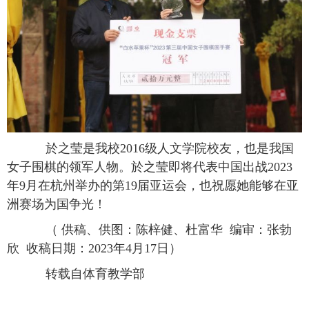
於之莹是我校
2016
级人文学院校友，也是我国
女子围棋的领军人物。於之莹即将代表中国出战
2023
年
9
月在杭州举办的第
19
届亚运会，也祝愿她能够在亚
洲赛场为国争光！
（ 供稿、供图：陈梓健、杜富华
编审：张勃
欣
收稿日期：
2023
年
4
月
17
日）
转载自体育教学部