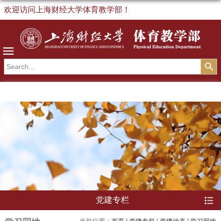
欢迎访问上海财经大学体育教学部！
导航
党建专栏