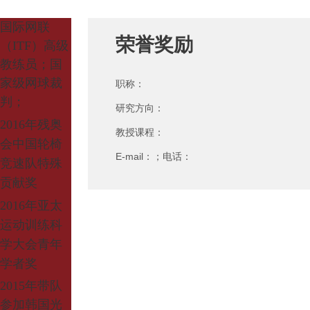
国际网联
荣誉奖励
（I
TF
）高级
教练员；国
家级网球裁
职称：
判；
研究方向：
2016
年残奥
教授课程：
会中国轮椅
E-mail：；电话：
竞速队特殊
贡献奖
2016
年亚太
运动训练科
学大会青年
学者奖
2
015
年带队
参加韩国光