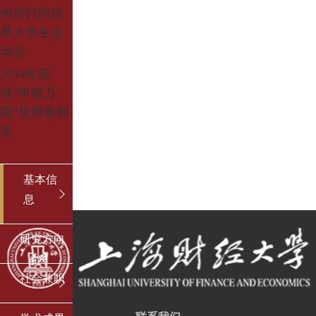
州举行的世
界大学生运
动会
2
014
年获
得“申银万
国”优秀教师
奖
基本信
息
研究方向
社会兼职